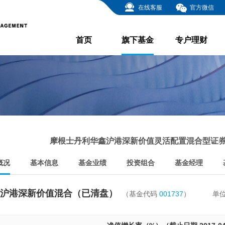
在线客服
官方微信
首页
旗下基金
专户理财
摩根士丹利华鑫沪港深新价值灵活配置混合型证券
概况
基本信息
基金业绩
投资组合
基金经理
沪港深新价值混合（已清盘）
（基金代码
001737
）
单