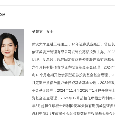
经理
吴慧文 女士
武汉大学金融工程硕士，14年证券从业经历。曾任
信证券资产管理有限公司资管公募部投资主办。202
助理、副总监，现任固定收益投资部联席总监兼基金经
六个月持有期债券型证券投资基金基金经理，2024年
利18个月定期开放债券型证券投资基金基金经理，20
月定期开放债券型证券投资基金基金经理，2024年
基金基金经理，2024年11月至2026年1月担任摩
资基金基金经理，2024年12月起担任摩根士丹利稳
年8月起担任摩根士丹利恒安30天持有期债券型证券投
丹利中债1-5年政策性金融债指数证券投资基金基金经