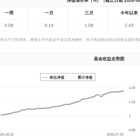
净值增长率（%）（截止日期 2026-08
一周
一月
三月
今年以来
0.08
0.14
1.08
2.43
来自于万得资讯，摩根士丹利基金不保证其准确性，也不构成相关的业绩保证或投资
基金收益走势图
单位净值
累计净值
1.04
1.02
1
0.98
025.08.22
2026.07.20