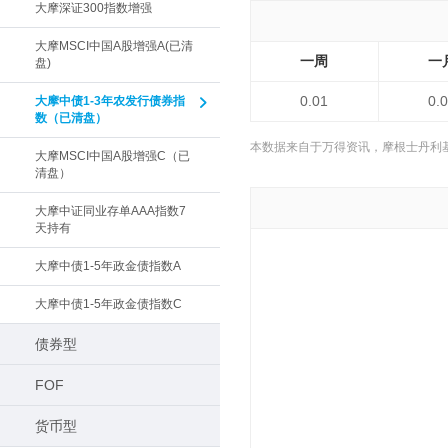
大摩深证300指数增强
大摩MSCI中国A股增强A(已清
一周
一
盘)
0.01
0.
大摩中债1-3年农发行债券指
数（已清盘）
本数据来自于万得资讯，摩根士丹利
大摩MSCI中国A股增强C（已
清盘）
大摩中证同业存单AAA指数7
天持有
大摩中债1-5年政金债指数A
大摩中债1-5年政金债指数C
债券型
FOF
货币型