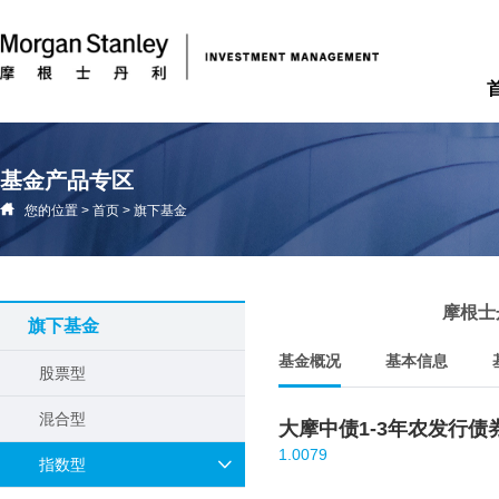
基金产品专区
您的位置
>
首页
>
旗下基金
摩根士
旗下基金
基金概况
基本信息
股票型
混合型
大摩中债1-3年农发行
1.0079
指数型