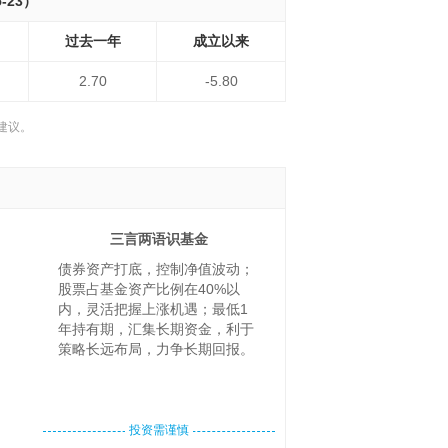
-23）
过去一年
成立以来
2.70
-5.80
建议。
三言两语识基金
债券资产打底，控制净值波动；
股票占基金资产比例在40%以
内，灵活把握上涨机遇；最低1
年持有期，汇集长期资金，利于
策略长远布局，力争长期回报。
投资需谨慎