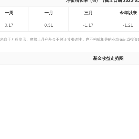
净值增长率（%）（截止日期 2025-05
一周
一月
三月
今年以来
0.17
0.31
-1.17
-1.21
来自于万得资讯，摩根士丹利基金不保证其准确性，也不构成相关的业绩保证或投资
基金收益走势图