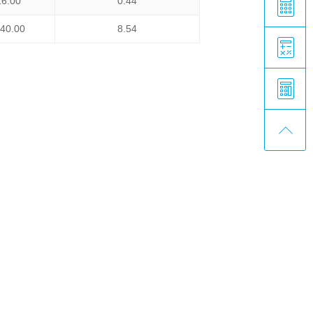
16.00
0.44
040.00
8.54