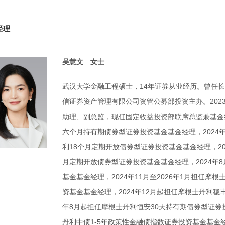
经理
吴慧文 女士
武汉大学金融工程硕士，14年证券从业经历。曾任
信证券资产管理有限公司资管公募部投资主办。202
助理、副总监，现任固定收益投资部联席总监兼基金经
六个月持有期债券型证券投资基金基金经理，2024年
利18个月定期开放债券型证券投资基金基金经理，20
月定期开放债券型证券投资基金基金经理，2024年
基金基金经理，2024年11月至2026年1月担任摩
资基金基金经理，2024年12月起担任摩根士丹利稳
年8月起担任摩根士丹利恒安30天持有期债券型证券投
丹利中债1-5年政策性金融债指数证券投资基金基金经