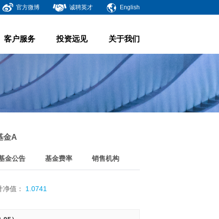
官方微博
诚聘英才
English
客户服务
投资远见
关于我们
基金A
基金公告
基金费率
销售机构
计净值：
1.0741