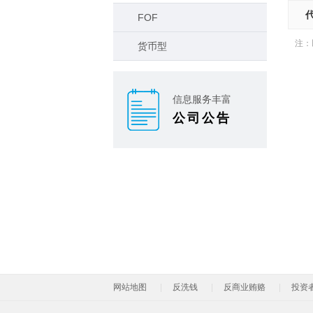
FOF
注：
货币型
信息服务丰富
公司公告
网站地图
反洗钱
反商业贿赂
投资