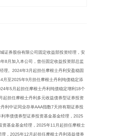
长城证券股份有限公司固定收益部投资经理，安
3年8月加入本公司，曾任固定收益投资部总监
理。2024年3月起担任摩根士丹利安盈稳固
4月至2025年9月担任摩根士丹利纯债稳定添
24年5月起担任摩根士丹利纯债稳定增利18个
8月起担任摩根士丹利多元收益债券型证券投资
根士丹利中证同业存单AAA指数7天持有期证券投
丰利率债债券型证券投资基金基金经理，2025
资基金基金经理，2025年11月起担任摩根士
理，2025年12月起担任摩根士丹利添益债券