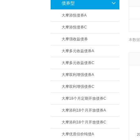
债券型
大摩添悦债券A
大摩添悦债券C
大摩强收益债券
本数据
大摩多元收益债券A
大摩多元收益债券C
大摩双利增强债券A
大摩双利增强债券C
大摩18个月定期开放债券C
大摩添利18个月开放债券A
大摩添利18个月开放债券C
大摩优质信价纯债A
2