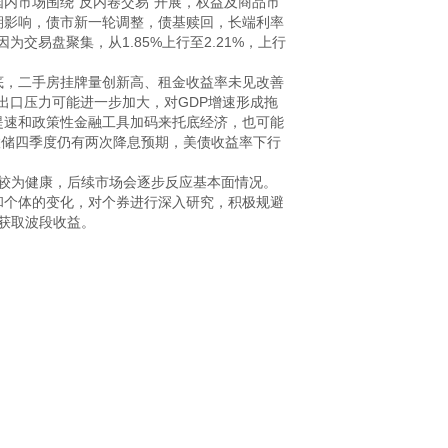
内市场围绕“反内卷交易”开展，权益及商品市
期影响，债市新一轮调整，债基赎回，长端利率
因为交易盘聚集，从1.85%上行至2.21%，上行
底，二手房挂牌量创新高、租金收益率未见改善
出口压力可能进一步加大，对GDP增速形成拖
提速和政策性金融工具加码来托底经济，也可能
联储四季度仍有两次降息预期，美债收益率下行
较为健康，后续市场会逐步反应基本面情况。

和个体的变化，对个券进行深入研究，积极规避
获取波段收益。