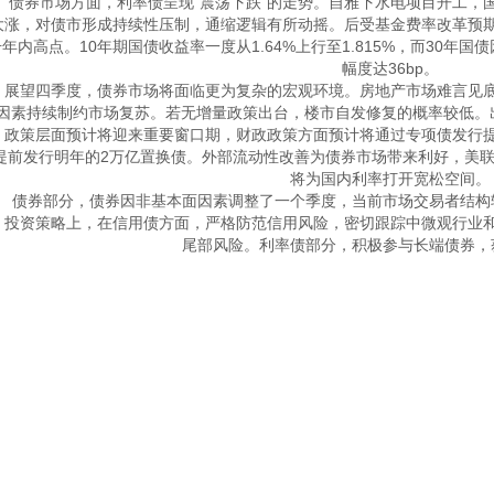
　债券市场方面，利率债呈现"震荡下跌"的走势。自雅下水电项目开工，国
大涨，对债市形成持续性压制，通缩逻辑有所动摇。后受基金费率改革预
年内高点。10年期国债收益率一度从1.64%上行至1.815%，而30年国债
幅度达36bp。

　展望四季度，债券市场将面临更为复杂的宏观环境。房地产市场难言见
因素持续制约市场复苏。若无增量政策出台，楼市自发修复的概率较低。
。政策层面预计将迎来重要窗口期，财政政策方面预计将通过专项债发行
提前发行明年的2万亿置换债。外部流动性改善为债券市场带来利好，美
将为国内利率打开宽松空间。

　债券部分，债券因非基本面因素调整了一个季度，当前市场交易者结构
　投资策略上，在信用债方面，严格防范信用风险，密切跟踪中微观行业
尾部风险。利率债部分，积极参与长端债券，