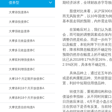
债券型
期经济诉求，全球财政赤字导致
股债对比来看，从沪深300
大摩添悦债券A
而无风险资产，以10年国债为
基本面走弱的预期，内外需走弱
大摩添悦债券C
在策略应对上，我们认为基
大摩强收益债券
会，而可能的调整因素或在保内
调整仍然是机会。而进一步向下
大摩多元收益债券A
以及幅度，本轮利率下行并未完
初，降准和降息幅度的不确定性
大摩多元收益债券C
预期仍然存在幅度上的不确定性
比已从2018年17%升至26
大摩双利增强债券A
2.5%区间，具体有不确定性。
大摩双利增强债券C
具体品种上，通过近五年的4
或是机构重配品种。另外据普益
大摩18个月定期开放债券C
置，利好中短期信用债品种。
大摩添利18个月开放债券A
转债方面，重视调结构和估
债溢价率指标，从不同时间窗口
大摩添利18个月开放债券C
日历效应来说，4月不是小盘占
注在扰动下是否有反复。当前转债
大摩优质信价纯债A
不会担忧转债只能通过偿还退出