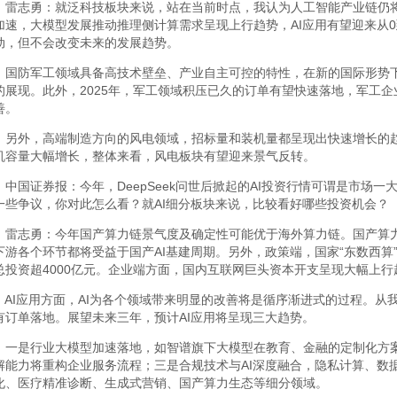
雷志勇：就泛科技板块来说，站在当前时点，我认为人工智能产业链仍
加速，大模型发展推动推理侧计算需求呈现上行趋势，AI应用有望迎来从0
动，但不会改变未来的发展趋势。
国防军工领域具备高技术壁垒、产业自主可控的特性，在新的国际形势
的展现。此外，2025年，军工领域积压已久的订单有望快速落地，军工
善。
另外，高端制造方向的风电领域，招标量和装机量都呈现出快速增长的趋势。
机容量大幅增长，整体来看，风电板块有望迎来景气反转。
中国证券报：今年，DeepSeek问世后掀起的AI投资行情可谓是市场
一些争议，你对此怎么看？就AI细分板块来说，比较看好哪些投资机会？
雷志勇：今年国产算力链景气度及确定性可能优于海外算力链。国产算
下游各个环节都将受益于国产AI基建周期。另外，政策端，国家“东数西算
总投资超4000亿元。企业端方面，国内互联网巨头资本开支呈现大幅上
AI应用方面，AI为各个领域带来明显的改善将是循序渐进式的过程。从
有订单落地。展望未来三年，预计AI应用将呈现三大趋势。
一是行业大模型加速落地，如智谱旗下大模型在教育、金融的定制化方案
解能力将重构企业服务流程；三是合规技术与AI深度融合，隐私计算、数
化、医疗精准诊断、生成式营销、国产算力生态等细分领域。