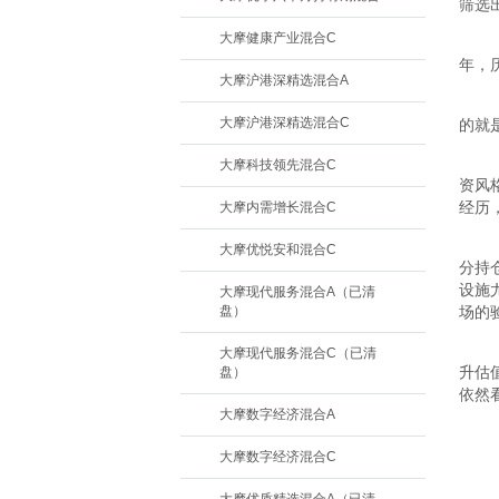
筛选
大摩健康产业混合C
年，
大摩沪港深精选混合A
大摩沪港深精选混合C
的就
大摩科技领先混合C
资风
经历
大摩内需增长混合C
大摩优悦安和混合C
分持
设施
大摩现代服务混合A（已清
盘）
场的
大摩现代服务混合C（已清
升估
盘）
依然
大摩数字经济混合A
大摩数字经济混合C