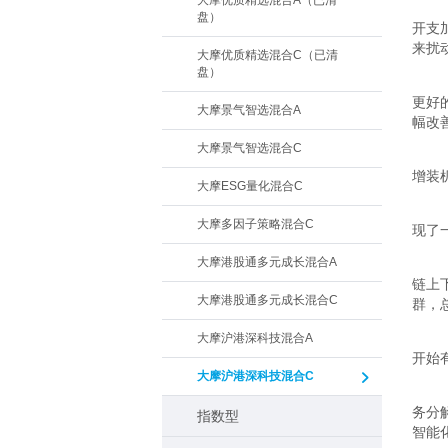
大摩优质精选混合A（已清
盘）
开支
来扰
大摩优质精选混合C（已清
盘）
更好
大摩景气智选混合A
幅改
大摩景气智选混合C
增装
大摩ESG量化混合C
大摩多因子策略混合C
现了
大摩港股通多元成长混合A
链上
大摩港股通多元成长混合C
群，
大摩沪港深科技混合A
开始
大摩沪港深科技混合C
务分
指数型
智能