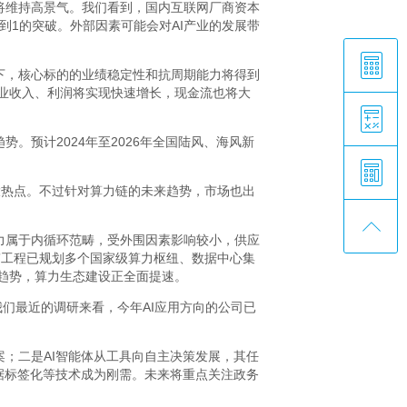
将维持高景气。我们看到，国内互联网厂商资本
到1的突破。外部因素可能会对AI产业的发展带
下，核心标的的业绩稳定性和抗周期能力将得到
企业收入、利润将实现快速增长，现金流也将大
预计2024年至2026年全国陆风、海风新
一大热点。不过针对算力链的未来趋势，市场也出
力属于内循环范畴，受外围因素影响较小，供应
”工程已规划多个国家级算力枢纽、数据中心集
行趋势，算力生态建设正全面提速。
我们最近的调研来看，今年AI应用方向的公司已
；二是AI智能体从工具向自主决策发展，其任
据标签化等技术成为刚需。未来将重点关注政务