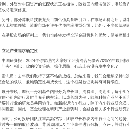
看到，外资对中国资产的低配状态正在扭转，随着国内经济复苏，港股资
值或将迎来修复。
另外，部分港股科技股龙头目前估值具备吸引力，在市场企稳之后，基
在人工智能领域，港股市场有许多优质的应用型公司，此外，不少传统制
在港股市场的研判上，我们也能够发挥全球金融机构的优势，借鉴摩根
立足产业追求确定性
中国证券报：2024年你管理的大摩数字经济混合凭借近70%的年度回
，与去年相比，你的投资策略、操作思路、心态上有没有发生变化？
雷志勇：去年我们取得了还不错的成绩。总结来看，我们会继续坚持“投
值合适的板块，兼顾确定性与成长性，这个框架被证明具有可持续性。
展开来说，摩根士丹利基金内部分为成长组、消费组、周期组，每个组
方便小组内进行及时且充分的交流。以成长组为例，随着科技产业的不断
需要跨行业的研究员共同协作。如新能源汽车行业，除了汽车行业研究员
共同覆盖，因此，基金经理在研判产业趋势时，会融合相关多个行业研究
同时，公司投研团队注重高频跟踪，比较成长板块内部行业之间的趋势
业过去一周的股价波动、背后原因以及产业事件进行分析、点评，并对行