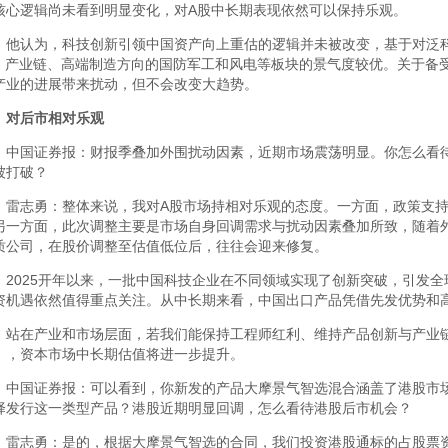
核心逻辑尚未看到明显变化，对A股中长期表现依然可以保持乐观。
他认为，科技创新引领中国资产向上重估的逻辑并未被改变，基于对泛科
I）产业链、高端制造方向的国防军工和风电等板块的景气度较优。关于备
产业的进展带来扰动，但不会改变大趋势。
对后市相对乐观
中国证券报：财报季叠加外围扰动因素，近期市场震荡明显。你怎么看待
被打破？
雷志勇：整体来说，我对A股市场持相对乐观的态度。一方面，政策支持
另一方面，此次调整主要是市场自身回调需求与扰动因素叠加所致，随着
质公司，在股价调整至估值低位后，往往会迎来修复。
2025开年以来，一批中国科技企业在不同领域实现了创新突破，引发全
资机遇依然值得重点关注。从中长期来看，中国出口产品凭借先发优势和
站在产业和市场层面，若我们能保持工程师红利、维持产品创新与产业
），资本市场中长期估值将进一步提升。
中国证券报：可以看到，你新发的产品大摩景气智选混合涵盖了港股市
择发行这一类型产品？港股近期明显回调，怎么看待港股后市机会？
雷志勇：是的，根据大摩景气智选的合同，我们投资港股通标的占股票资