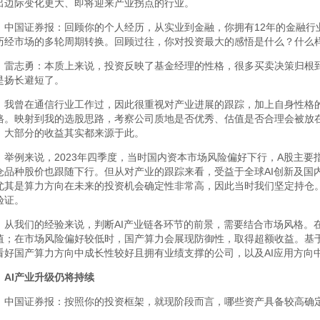
出边际变化更大、即将迎来产业拐点的行业。
中国证券报：回顾你的个人经历，从实业到金融，你拥有12年的金融行业
历经市场的多轮周期转换。回顾过往，你对投资最大的感悟是什么？什么
雷志勇：本质上来说，投资反映了基金经理的性格，很多买卖决策归根
是扬长避短了。
我曾在通信行业工作过，因此很重视对产业进展的跟踪，加上自身性格
格。映射到我的选股思路，考察公司质地是否优秀、估值是否合理会被放
，大部分的收益其实都来源于此。
举例来说，2023年四季度，当时国内资本市场风险偏好下行，A股主要
仓品种股价也跟随下行。但从对产业的跟踪来看，受益于全球AI创新及国
尤其是算力方向在未来的投资机会确定性非常高，因此当时我们坚定持仓。
验证。
从我们的经验来说，判断AI产业链各环节的前景，需要结合市场风格。在
值；在市场风险偏好较低时，国产算力会展现防御性，取得超额收益。基
看好国产算力方向中成长性较好且拥有业绩支撑的公司，以及AI应用方向中
AI产业升级仍将持续
中国证券报：按照你的投资框架，就现阶段而言，哪些资产具备较高确