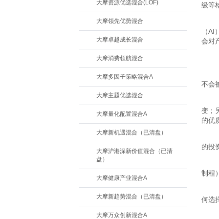
大摩资源优选混合(LOF)
级等
大摩领先优势混合
（A
大摩卓越成长混合
会对
大摩消费领航混合
大摩多因子策略混合A
不会
大摩主题优选混合
变；
大摩量化配置混合A
的优
大摩新机遇混合（已清盘）
的投
大摩沪港深新价值混合（已清
盘）
制程
大摩健康产业混合A
大摩新趋势混合（已清盘）
何选
大摩万众创新混合A