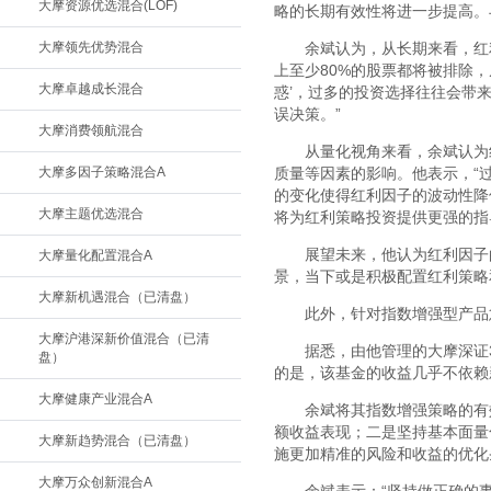
大摩资源优选混合(LOF)
略的长期有效性将进一步提高。
大摩领先优势混合
余斌认为，从长期来看，红
上至少80%的股票都将被排除
大摩卓越成长混合
惑’，过多的投资选择往往会带
误决策。”
大摩消费领航混合
从量化视角来看，余斌认为
大摩多因子策略混合A
质量等因素的影响。他表示，“
的变化使得红利因子的波动性降
大摩主题优选混合
将为红利策略投资提供更强的指
展望未来，他认为红利因子
大摩量化配置混合A
景，当下或是积极配置红利策略
大摩新机遇混合（已清盘）
此外，针对指数增强型产品
大摩沪港深新价值混合（已清
据悉，由他管理的大摩深证
盘）
的是，该基金的收益几乎不依赖
大摩健康产业混合A
余斌将其指数增强策略的有
额收益表现；二是坚持基本面量
大摩新趋势混合（已清盘）
施更加精准的风险和收益的优化条
大摩万众创新混合A