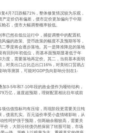
修复4月7日跌幅71%，整体修复情况较为乐观，
险资产定价仍有偏差，债市定价更加偏向于中期
压舱石，债市大幅调整概率较低。
利率已然在低位运行中，捕捉调整中的配置机
稳风偏的政策、货币政策的幅度不及预期等等，
第二季度将会逐步落地。其一是降准降息的落地
没有回到年初低位，而基本面预期显著低于年
和力度，需要落地再定价。其二，当前基本面弱
，对美出口占比总出口16%，对美转口贸易占
影响等测算，可能对GDP负向影响分别在1-
3-5年和7-10年段的政金债作为哑铃结构，
79万亿，速度超预期，理财配置相比往年或前
各项估值指标均有压缩，而现阶段更需要关注纯
限，债底扎实。百元溢价率受小盘情绪影响，从
流动性呵护强于预期，但两融余额较高，需要关
70平价，大部分转债仍然保留了转股可能，市场
一带一路。策略上以赔率为主，重视真实的债底