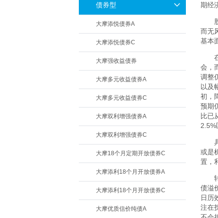
债券型
期经
大摩添悦债券A
而无
基本
大摩添悦债券C
大摩强收益债券
会，
调整
大摩多元收益债券A
以及
初，
大摩多元收益债券C
预期
比已
大摩双利增强债券A
2.
大摩双利增强债券C
或是
大摩18个月定期开放债券C
置，
大摩添利18个月开放债券A
债溢
大摩添利18个月开放债券C
日历
注在
大摩优质信价纯债A
不会