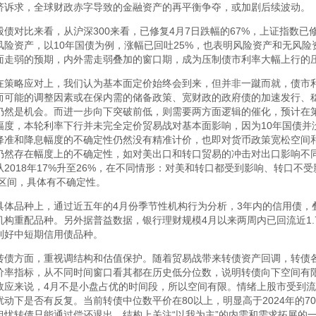
济诉求，全球财政赤字导致的金融资产的再平衡争夺，或加剧后续波动。
股债对比来看，从沪深300来看，已修复4月7日跌幅的67%，上证指数已
风险资产，以10年国债为例，涨幅已回吐25%，也表明风险资产和无风
面走弱的预期，内外需走弱叠加的窗口期，成为压制债市利率大幅上行的
在策略应对上，我们认为基本面定价始终会到来，但并非一蹴而就，债市
而可能的调整因素或在保内需的储备政策、宽财政的政府债的加速发行、
仍然是机会。而进一步向下突破前低，则需要两方面逻辑的催化，预计在
幅度，本轮利率下行并未完全定价贸易战对基本面影响，因为10年国债并
降准和降息幅度的不确定性仍然没有精准计价，也即对货币政策宽松空间
仍然存在幅度上的不确定性，如对美出口和转口贸易的冲击对出口影响不同
从2018年17%升至26%，在不同情形：对美和转口都受到影响、转口不受
5%区间，具体有不确定性。
具体品种上，通过近五年的4月份季节性机构行为分析，3年内的信用债，叠加
机构重配品种。另外据普益数据，银行理财规模4月以来两周内已回流近1.
利好中短期信用债品种。
转债方面，重视调结构和估值保护。随着贸易战带来转债资产回调，转债
价率指标，从不同时间窗口看其都在历史低分位数，说明转债向下空间有
效应来说，4月不是小盘占优的时间段，所以空间有限。情绪上股市受到
扰动下是否有反复。当前转债中位数平价在80以上，明显高于2024年的
担忧转债只能通过偿还退出。结构上关注“以我为主”的内需和需求拓展的