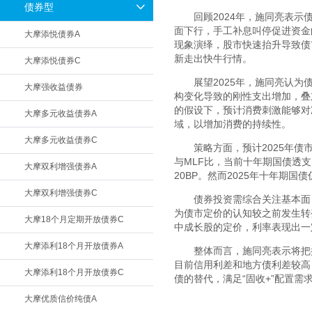
债券型
回顾2024年，施同亮表
面下行，手工补息叫停促进资金
大摩添悦债券A
现象演绎，股市快速抬升导致债
新走出快牛行情。
大摩添悦债券C
展望2025年，施同亮认
大摩强收益债券
构变化导致的刚性支出增加，叠
的假设下，预计消费刺激能够对
大摩多元收益债券A
域，以增加消费的持续性。
大摩多元收益债券C
策略方面，预计2025年
与MLF比，当前十年期国债透支
大摩双利增强债券A
20BP。然而2025年十年期
大摩双利增强债券C
债券投资需综合关注基本面
为债市定价的认知较之前发生转
大摩18个月定期开放债券C
中成长股的定价，利率表现出一
大摩添利18个月开放债券A
整体而言，施同亮表示将把
目前信用利差和地方债利差较高
大摩添利18个月开放债券C
债的替代，满足“固收+”配置需
大摩优质信价纯债A