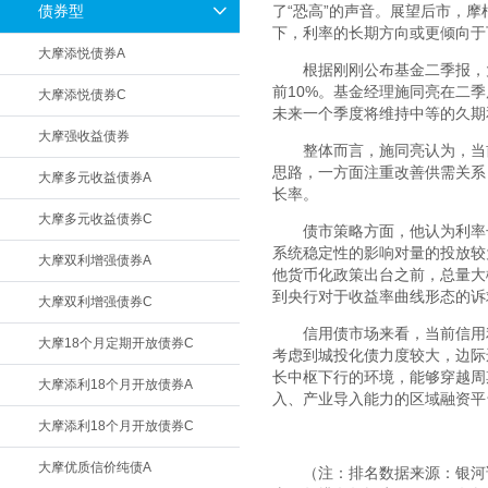
债券型
了“恐高”的声音。展望后市，
下，利率的长期方向或更倾向于
大摩添悦债券A
根据刚刚公布基金二季报，大
前10%。基金经理施同亮在二
大摩添悦债券C
未来一个季度将维持中等的久期
大摩强收益债券
整体而言，施同亮认为，当
思路，一方面注重改善供需关系
大摩多元收益债券A
长率。
大摩多元收益债券C
债市策略方面，他认为利率
系统稳定性的影响对量的投放较
大摩双利增强债券A
他货币化政策出台之前，总量大
到央行对于收益率曲线形态的诉
大摩双利增强债券C
信用债市场来看，当前信用
大摩18个月定期开放债券C
考虑到城投化债力度较大，边际
长中枢下行的环境，能够穿越周
大摩添利18个月开放债券A
入、产业导入能力的区域融资平
大摩添利18个月开放债券C
大摩优质信价纯债A
（注：排名数据来源：银河