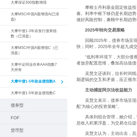
大摩深证300指数增强
摩根士丹利基金固定收益投资
奏。利率中枢下移仍是长期趋势
大摩MSCI中国A股增强A(已清
盘)
做好风险控制，兼顾中长期趋势
2025
年转向交易策略
大摩中债1-3年农发行债券指
数（已清盘）
回顾2025年，债券市场
快；同时，2025年全年超九
大摩MSCI中国A股增强C（已
清盘）
“低利率环境下，大部分债
者放弃配置思维，叠加高估值债
大摩中证同业存单AAA指数7
天持有
吴慧文还谈到，拉长时间线
期逻辑的交叉和矛盾，应正视市
大摩中债1-5年政金债指数A
主动捕捉阿尔法收益能力
大摩中债1-5年政金债指数C
吴慧文表示，债券市场呈现
债券型
配’为核心的投资策略”。
具体到组合管理，她介绍，
FOF
息收入积累浮盈，为交易仓位提
货币型
吴慧文认为，主动出击，且