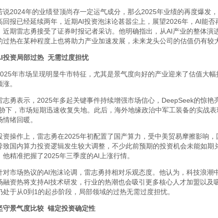
若说2024年的业绩登顶尚存一定运气成分，那么2025年业绩的再度爆发，
高回报已经延续两年，近期AI投资泡沫论甚嚣尘上，展望2026年，AI能
，近期雷志勇接受了证券时报记者采访。他明确指出，从AI产业的整体演
的过热在某种程度上也将助力产业加速发展，未来龙头公司的估值仍有较
I
投资局部过热 无需过度担忧
2025年市场呈现明显牛市特征，尤其是景气度向好的产业迎来了估值大幅
领涨。
雷志勇表示，2025年多起关键事件持续增强市场信心，DeepSeek的惊
威胁下，市场短期迅速收复失地。此后，海外地缘政治中军工装备的实战
场情绪回暖。
投资操作上，雷志勇在2025年初配置了国产算力，受中美贸易摩擦影响
导致国内算力投资逻辑发生较大调整，不少此前预期的投资机会未能如期兑
，他精准把握了2025年三季度的AI上涨行情。
针对市场热议的AI泡沫论调，雷志勇持相对乐观态度。他认为，科技浪潮
场融资热将支持AI技术研发，行业的热潮也会吸引更多核心人才加盟以及
仍处于从0到1的起步阶段，局部领域的过热无需过度担忧。
坚守景气度比较 锚定投资确定性