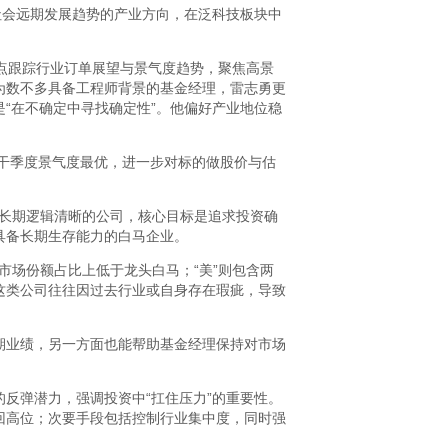
社会远期发展趋势的产业方向，在泛科技板块中
点跟踪行业订单展望与景气度趋势，聚焦高景
为数不多具备工程师背景的基金经理，雷志勇更
“在不确定中寻找确定性”。他偏好产业地位稳
若干季度景气度最优，进一步对标的做股价与估
及中长期逻辑清晰的公司，核心目标是追求投资确
具备长期生存能力的白马企业。
在市场份额占比上低于龙头白马；“美”则包含两
这类公司往往因过去行业或自身存在瑕疵，导致
期业绩，另一方面也能帮助基金经理保持对市场
反弹潜力，强调投资中“扛住压力”的重要性。
回高位；次要手段包括控制行业集中度，同时强