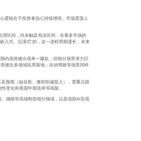
核心逻辑在于投资者信心持续增强，市场震荡上
处于合理区间，尚未触及泡沫区间；在看多市场的
“嵌入式、沉浸式”的，这一进程周期漫长，未来
短期内虽然难出现单一爆款，但细分场景潜力巨
进而催生多领域应用落地；自动驾驶等场景同样
支不及预期（如谷歌、微软削减投入），需重点跟
动性变化和美国中期选举等风险。
电、储能等高端制造细分领域，以及借助AI实现