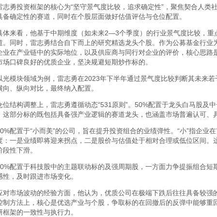
雷志勇投资框架的核心为“坚守景气度比较，追求确定性”，聚焦契合人类
具备确定性的赛道，同时在个股层面做好估值评估与仓位配置。
具体来看，他基于中期维度（如未来2—3个季度）的行业景气度比较，重
道。同时，雷志勇结合自下而上的研究精选龙头个股。作为公募基金行业
企业在产业链中的实际地位，以及供应商与同行对企业的评价，核心思路是
市场口碑良好的优质企业，坚决规避短期炒作标的。
以光模块领域为例，雷志勇在2023年下半年通过景气度比较判断其未来
横向、纵向对比，最终纳入配置。
仓位结构调整上，雷志勇遵循动态“531原则”。50%配置于龙头白马股
。这部分标的既包括具备强产业逻辑的赛道龙头，也涵盖市场普遍认可、
30%配置于“小而美”的公司，旨在提升投资组合的业绩弹性。“小”指企业
度：一是业绩即将迎来拐点，二是股价与估值处于相对合理或低位区间。
阶段性下滑。
10%配置于科技股中的主题联动标的及强周期股，一方面力争提振组合短
感性，及时跟进市场变化。
应对市场波动的经验方面，他认为，优质公司在极端下跌后往往具备较强的
控制方法上，核心是优选产业与个股，争取标的在回撤后的反弹中能够重
研框架的一致性与执行力。