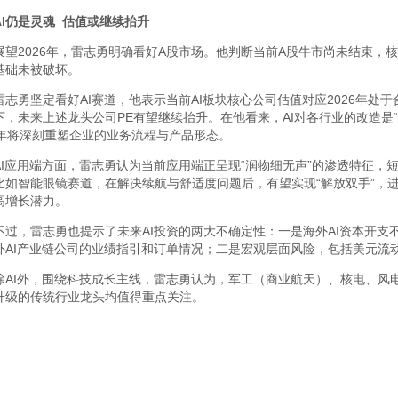
I
仍是灵魂 估值或继续抬升
展望2026年，雷志勇明确看好A股市场。他判断当前A股牛市尚未结束，
基础未被破坏。
雷志勇坚定看好AI赛道，他表示当前AI板块核心公司估值对应2026年
下，未来上述龙头公司PE有望继续抬升。在他看来，AI对各行业的改造是
5年将深刻重塑企业的业务流程与产品形态。
AI应用端方面，雷志勇认为当前应用端正呈现“润物细无声”的渗透特征，
比如智能眼镜赛道，在解决续航与舒适度问题后，有望实现“解放双手”，
高增长潜力。
不过，雷志勇也提示了未来AI投资的两大不确定性：一是海外AI资本开
外AI产业链公司的业绩指引和订单情况；二是宏观层面风险，包括美元流
除AI外，围绕科技成长主线，雷志勇认为，军工（商业航天）、核电、风
升级的传统行业龙头均值得重点关注。