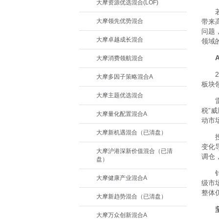
大摩资源优选混合(LOF)
大摩领先优势混合
带来
问题
大摩卓越成长混合
领域
A
大摩消费领航混合
大摩多因子策略混合A
板块
大摩主题优选混合
税”
大摩量化配置混合A
动市
大摩新机遇混合（已清盘）
变化
大摩沪港深新价值混合（已清
调仓
盘）
大摩健康产业混合A
级市
整体
大摩新趋势混合（已清盘）
大摩万众创新混合A