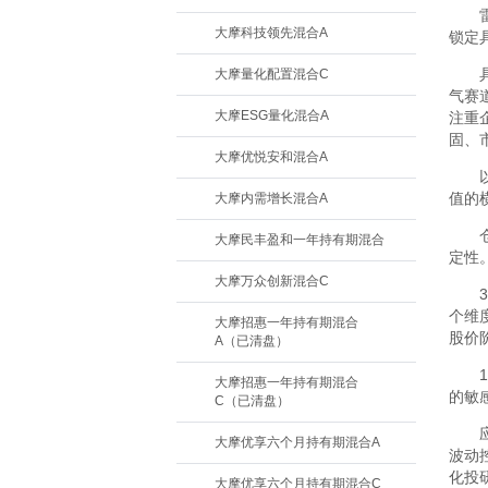
大摩科技领先混合A
锁定
大摩量化配置混合C
气赛
大摩ESG量化混合A
注重
固、
大摩优悦安和混合A
值的
大摩内需增长混合A
大摩民丰盈和一年持有期混合
定性
大摩万众创新混合C
个维
大摩招惠一年持有期混合
股价
A（已清盘）
大摩招惠一年持有期混合
的敏
C（已清盘）
大摩优享六个月持有期混合A
波动
化投
大摩优享六个月持有期混合C