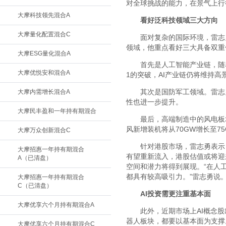
对全球挑战的能力，在景气上行
大摩科技领先混合A
看好泛科技领域三大方向
大摩量化配置混合C
面对复杂的国际环境，雷志
领域，他重点看好三大具备双重
大摩ESG量化混合A
首先是人工智能产业链，随
大摩优悦安和混合A
1的突破，AI产业链仍将维持高
其次是国防军工领域。雷志
大摩内需增长混合A
性也进一步提升。
大摩民丰盈和一年持有期混合
最后，高端制造中的风电板
风新增装机将从70GW增长至7
大摩万众创新混合C
针对港股市场，雷志勇表示
大摩招惠一年持有期混合
有望重新流入，港股估值或将迎
A（已清盘）
空间和潜力将得到展现。“在人
都具有较高吸引力。”雷志勇说
大摩招惠一年持有期混合
C（已清盘）
AI
投资需更注重基本面
大摩优享六个月持有期混合A
此外，近期市场上AI概念
器人板块，都要以基本面为支撑
大摩优享六个月持有期混合C