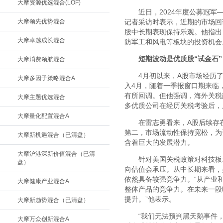
大摩资源优选混合(LOF)
近日，2024年度公募冠
大摩领先优势混合
记者采访时表示，近期的市场回
股中长期表现保持乐观。他指出
大摩卓越成长混合
防军工和风电等板块的投资机会
短期波动是优质股“试金石”
大摩消费领航混合
4月初以来，A股市场经历
大摩多因子策略混合A
入4月，随着一季报窗口期来临
有所回调。但他强调，海外关税政
大摩主题优选混合
多优质公司在经历关税考验后，
大摩量化配置混合A
在雷志勇看来，A股后续存
第二，市场流动性保持宽松，为
大摩新机遇混合（已清盘）
含着巨大的发展潜力。
大摩沪港深新价值混合（已清
针对美国关税政策对科技板
盘）
向估值会承压。从中长期来看，
依然具备较强竞争力。“从产业
大摩健康产业混合A
整体产品的竞争力。在未来一段
提升。”他表示。
大摩新趋势混合（已清盘）
“我们无法预判黑天鹅事件
大摩万众创新混合A