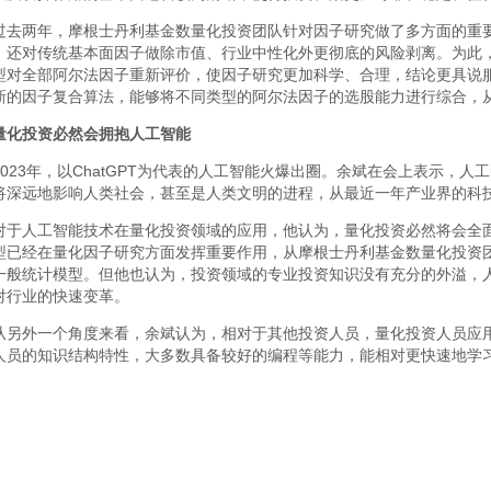
过去两年，摩根士丹利基金数量化投资团队针对因子研究做了多方面的重要改
；还对传统基本面因子做除市值、行业中性化外更彻底的风险剥离。为此
型对全部阿尔法因子重新评价，使因子研究更加科学、合理，结论更具说
新的因子复合算法，能够将不同类型的阿尔法因子的选股能力进行综合，
量化投资必然会拥抱人工智能
2023年，以ChatGPT为代表的人工智能火爆出圈。余斌在会上表示，
将深远地影响人类社会，甚至是人类文明的进程，从最近一年产业界的科
对于人工智能技术在量化投资领域的应用，他认为，量化投资必然将会全
型已经在量化因子研究方面发挥重要作用，从摩根士丹利基金数量化投资
一般统计模型。但他也认为，投资领域的专业投资知识没有充分的外溢，
对行业的快速变革。
从另外一个角度来看，余斌认为，相对于其他投资人员，量化投资人员应
人员的知识结构特性，大多数具备较好的编程等能力，能相对更快速地学