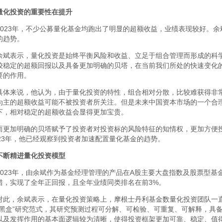
量化投资的重要性在提升
2023年，不少公募量化基金均跑出了明显的超额收益，业绩表现较好。
的趋势。
余斌表示，量化投资是始终平衡风险和收益、立足于组合管理而形成的科
较稳定的超额回报以及具备更加明确的贝塔，在当前我们所处的快速变化
要的作用。
具体来说，他认为，由于量化投资的特性，组合相对分散，比较难获得非
为主的超额收益可能不被投资者所关注。但是未来中国资本市场的一个合
下，相对稳定的超额收益会显得更加宝贵。
而更加明确的贝塔赋予了投资者对投资标的风险特征的知情权，更加方便
023年，他已经观察到投资者加速配置量化基金的趋势。
不断精进量化投资模型
2023年，由余斌作为基金经理管理的产品在A股主要大盘指数及股票型
错，实现了全年正回报，且全年业绩同类排名在前3%。
对此，余斌表示，在量化投资策略上，摩根士丹利基金数量化投资团队一直
“黑盒”研究范式，其研究预测过程可分解、可检验、可重复、可解释，具
以及发挥作用的基本面逻辑较为清晰，使得投资框架更加可靠、稳定、值