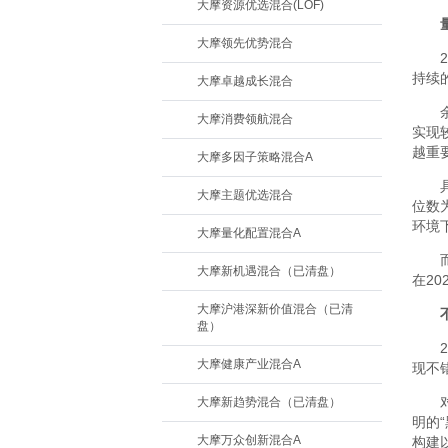
大摩资源优选混合(LOF)
大摩领先优势混合
持续
大摩卓越成长混合
大摩消费领航混合
实现
越重
大摩多因子策略混合A
大摩主题优选混合
位数
环境
大摩量化配置混合A
大摩新机遇混合（已清盘）
在2
大摩沪港深新价值混合（已清
盘）
大摩健康产业混合A
现不
大摩新趋势混合（已清盘）
明的
大摩万众创新混合A
构建