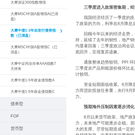
大摩深证300指数增强
三季度进入政策密集期，经
大摩MSCI中国A股增强A(已清
我国经济经历了一季度的疫
盘)
了政策的方向，利率在
8
月降息
大摩中债1-3年农发行债券指
回顾今年以来的经济走势，
数（已清盘）
持，延续了去年的韧性，地产销
均显著回落；三季度政治局会议
大摩MSCI中国A股增强C（已
底回升，呈现复苏迹象。
清盘）
通胀整体趋势较弱。
PPI
环
大摩中证同业存单AAA指数7
三季度农产品和能源价格环比走
天持有
计较弱。
大摩中债1-5年政金债指数A
资金短期面临收紧。
8
月降
力而贷款投放任务重，央行
9
月
大摩中债1-5年政金债指数C
力。
债券型
预期海外压制因素逐步消化
FOF
8月以来货币政策、地产政
力，未来地产可能逐步企稳。居
货币型
大的支撑。尽管短期造成一定的