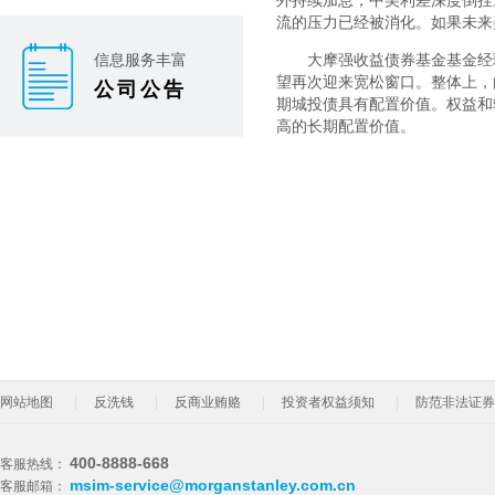
外持续加息，中美利差深度倒挂
流的压力已经被消化。如果未来
信息服务丰富
大摩强收益债券基金基金经
望再次迎来宽松窗口。整体上，
公司公告
期城投债具有配置价值。权益和
高的长期配置价值。
网站地图
反洗钱
反商业贿赂
投资者权益须知
防范非法证券
400-8888-668
客服热线：
msim-service@morganstanley.com.cn
客服邮箱：