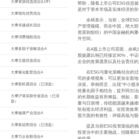
大摩资源优选混合(LOF)
帮助，随着上市公司ESG信息
是对于资本市场及实体经济的良
大摩领先优势混合
余斌表示，当前，全球ESG
大摩卓越成长混合
产管理规模。而在中国，绝大部分
资原则组织）的中国金融机构屡
大摩消费领航混合
升空间。
大摩多因子策略混合A
在A股上市公司层面，余斌介
股披露比例已经接近90%，中
大摩主题优选混合
企业的发展愿景以及社会责任的
在ESG与量化策略结合的过
大摩量化配置混合A
司的多维视角，可以更加全面地
大摩新机遇混合（已清盘）
决策。举例而言，出现“中小股
统量化因子相结合，提升阿尔法
大摩沪港深新价值混合（已清
的长期收益有所裨益。例如，基
盘）
量与日俱增，传统能源越来越难
给创造出经济利益。在投资效果
大摩健康产业混合A
股方面的有效性：评级高低与股
大摩新趋势混合（已清盘）
提及当前ESG投资面临的
投资当中的主要挑战，但随着E
大摩万众创新混合A
的作用。