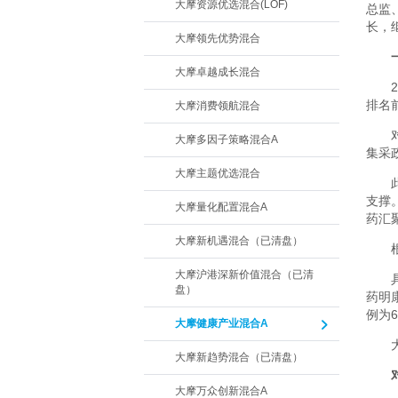
大摩资源优选混合(LOF)
总监
长，
大摩领先优势混合
大摩卓越成长混合
排名
大摩消费领航混合
大摩多因子策略混合A
集采
大摩主题优选混合
支撑
大摩量化配置混合A
药汇
大摩新机遇混合（已清盘）
大摩沪港深新价值混合（已清
盘）
药明
例为6
大摩健康产业混合A
大摩新趋势混合（已清盘）
大摩万众创新混合A