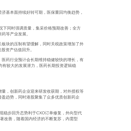
经济基本面持续好转可期，医保重回均衡趋势，
情况下同时强调质量，集采价格预期改善；全方
新药等产业发展。
长板块的压制有望缓解，同时关税政策增加了外
美股资产估值回升。
，医药行业预计会长期维持稳健较快的增长，有
均有较大的发展潜力，医药长期投资逻辑稳
增量，创新药企业迎来研发收获期，对外授权等
转盈趋势，同时港股聚集了众多优质创新药企
现稳步回升态势利于CXO订单修复，外向型代
年显著改善，随着国内经济的不断复苏，内需型