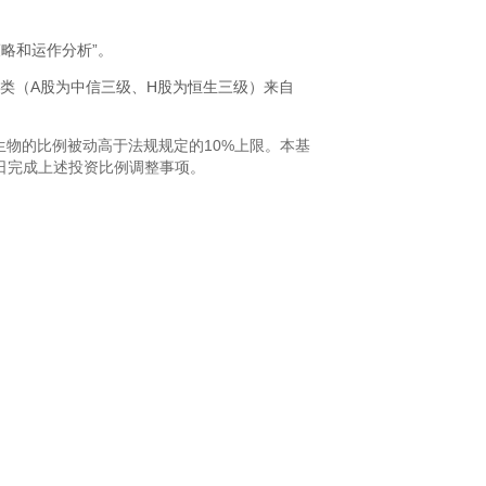
略和运作分析”。
分类（A股为中信三级、H股为恒生三级）来自
生物的比例被动高于法规规定的
10%
上限。本基
日完成上述投资比例调整事项。