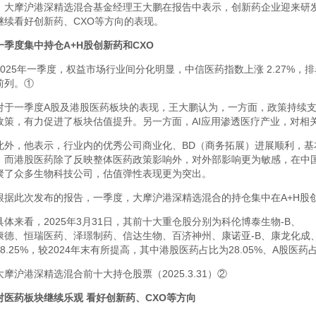
、大摩沪港深精选混合基金经理王大鹏在报告中表示，创新药企业迎来研发收
继续看好创新药、CXO等方向的表现。
一季度集中持仓A+H股创新药和CXO
2025年一季度，权益市场行业间分化明显，中信医药指数上涨 2.27%，排
前列。①
对于一季度A股及港股医药板块的表现，王大鹏认为，一方面，政策持续
政策，有力促进了板块估值提升。另一方面，AI应用渗透医疗产业，对相
此外，他表示，行业内的优秀公司商业化、BD（商务拓展）进展顺利，
。而港股医药除了反映整体医药政策影响外，对外部影响更为敏感，在中
聚了众多生物科技公司，估值弹性表现更为突出。
根据此次发布的报告，一季度，大摩沪港深精选混合的持仓集中在A+H股
具体来看，2025年3月31日，其前十大重仓股分别为科伦博泰生物-B、
康德、恒瑞医药、泽璟制药、信达生物、百济神州、康诺亚-B、康龙化成
8.25%，较2024年末有所提高，其中港股医药占比为28.05%、A股医药占
大摩沪港深精选混合前十大持仓股票（2025.3.31）②
对医药板块继续乐观 看好创新药、CXO等方向