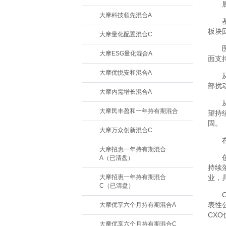
大摩科技领先混合A
板块
大摩量化配置混合C
大摩ESG量化混合A
面支
大摩优悦安和混合A
部扰
大摩内需增长混合A
大摩民丰盈和一年持有期混合
望持
固。
大摩万众创新混合C
大摩招惠一年持有期混合
A（已清盘）
持续
大摩招惠一年持有期混合
业，
C（已清盘）
表性
大摩优享六个月持有期混合A
CX
大摩优享六个月持有期混合C