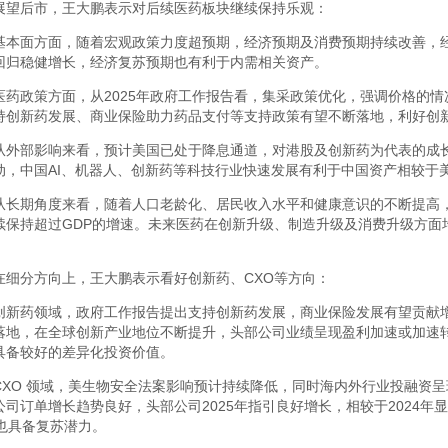
展望后市，王大鹏表示对后续医药板块继续保持乐观：
基本面方面，随着宏观政策力度超预期，经济预期及消费预期持续改善，
回归稳健增长，经济复苏预期也有利于内需相关资产。
医药政策方面，从2025年政府工作报告看，集采政策优化，强调价格的
持创新药发展、商业保险助力药品支付等支持政策有望不断落地，利好创
从外部影响来看，预计美国已处于降息通道，对港股及创新药为代表的成
动，中国AI、机器人、创新药等科技行业快速发展有利于中国资产相较于
从长期角度来看，随着人口老龄化、居民收入水平和健康意识的不断提高
续保持超过GDP的增速。未来医药在创新升级、制造升级及消费升级方面
在细分方向上，王大鹏表示看好创新药、CXO等方向：
创新药领域，政府工作报告提出支持创新药发展，商业保险发展有望贡献
落地，在全球创新产业地位不断提升，头部公司业绩呈现盈利加速或加速
具备较好的差异化投资价值。
CXO 领域，美生物安全法案影响预计持续降低，同时海内外行业投融资呈
公司订单增长趋势良好，头部公司2025年指引良好增长，相较于2024
O也具备复苏潜力。