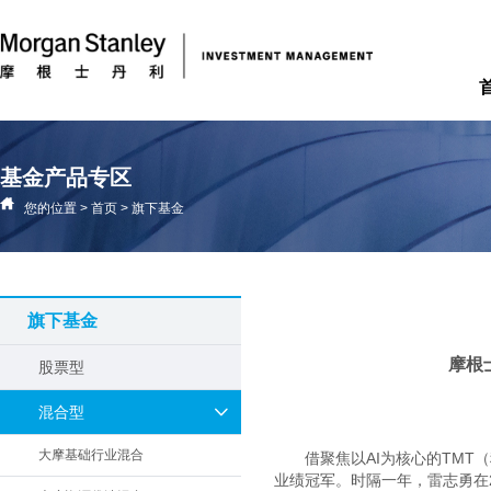
基金产品专区
您的位置
>
首页
>
旗下基金
旗下基金
摩根
股票型
混合型
大摩基础行业混合
借聚焦以AI为核心的TM
业绩冠军。时隔一年，雷志勇在20