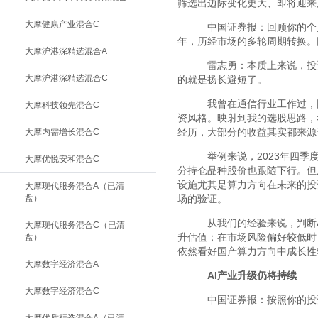
筛选出边际变化更大、即将迎来
大摩健康产业混合C
中国证券报：回顾你的个人
年，历经市场的多轮周期转换。
大摩沪港深精选混合A
雷志勇：本质上来说，投
大摩沪港深精选混合C
的就是扬长避短了。
我曾在通信行业工作过，
大摩科技领先混合C
资风格。映射到我的选股思路，
经历，大部分的收益其实都来源
大摩内需增长混合C
举例来说，2023年四季
大摩优悦安和混合C
分持仓品种股价也跟随下行。但
设施尤其是算力方向在未来的投
大摩现代服务混合A（已清
盘）
场的验证。
从我们的经验来说，判断A
大摩现代服务混合C（已清
升估值；在市场风险偏好较低时
盘）
依然看好国产算力方向中成长性
大摩数字经济混合A
AI产业升级仍将持续
大摩数字经济混合C
中国证券报：按照你的投