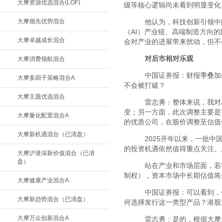
大摩资源优选混合(LOF)
级等核心逻辑尚未看到明显变化
大摩领先优势混合
他认为，科技创新引领中国
（AI）产业链、高端制造方向
大摩卓越成长混合
会对产业的进展带来扰动，但不
对后市相对乐观
大摩消费领航混合
中国证券报：财报季叠加
大摩多因子策略混合A
不会被打破？
大摩主题优选混合
雷志勇：整体来说，我对
变；另一方面，此次调整主要是
大摩量化配置混合A
的优质公司，在股价调整至估值
大摩新机遇混合（已清盘）
2025开年以来，一批中
的投资机遇依然值得重点关注。
大摩沪港深新价值混合（已清
盘）
站在产业和市场层面，若
制程），资本市场中长期估值将
大摩健康产业混合A
中国证券报：可以看到，
大摩新趋势混合（已清盘）
何选择发行这一类型产品？港股
大摩万众创新混合A
雷志勇：是的，根据大摩景