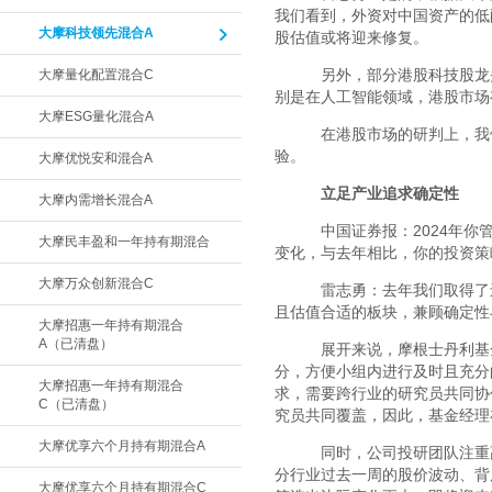
我们看到，外资对中国资产的低
大摩科技领先混合A
股估值或将迎来修复。
另外，部分港股科技股龙
大摩量化配置混合C
别是在人工智能领域，港股市场
大摩ESG量化混合A
在港股市场的研判上，我
验。
大摩优悦安和混合A
立足产业追求确定性
大摩内需增长混合A
中国证券报：2024年你
大摩民丰盈和一年持有期混合
变化，与去年相比，你的投资策
大摩万众创新混合C
雷志勇：去年我们取得了还
且估值合适的板块，兼顾确定性
大摩招惠一年持有期混合
A（已清盘）
展开来说，摩根士丹利基
分，方便小组内进行及时且充分
大摩招惠一年持有期混合
求，需要跨行业的研究员共同协
C（已清盘）
究员共同覆盖，因此，基金经理
大摩优享六个月持有期混合A
同时，公司投研团队注重
分行业过去一周的股价波动、背
大摩优享六个月持有期混合C