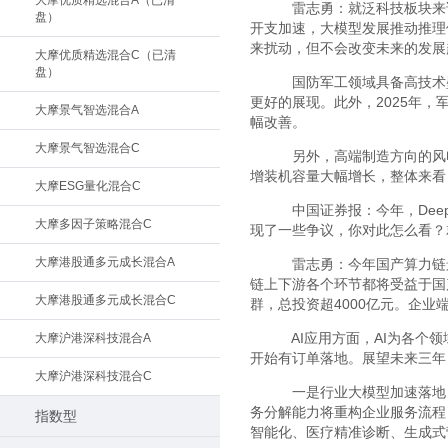
大摩优质精选混合A（已清
雷志勇：就泛科技板块来
盘）
开支加速，大模型发展推动推理
来扰动，但不会改变未来的发展
大摩优质精选混合C（已清
盘）
国防军工领域具备高技术
更好的展现。此外，2025年
大摩景气智选混合A
幅改善。
大摩景气智选混合C
另外，高端制造方向的风电
增装机容量大幅增长，整体来看
大摩ESG量化混合C
中国证券报：今年，Dee
大摩多因子策略混合C
现了一些争议，你对此怎么看？
大摩港股通多元成长混合A
雷志勇：今年国产算力链
链上下游各个环节都将受益于国
大摩港股通多元成长混合C
群，总投资超4000亿元。企
AI应用方面，AI为各个
大摩沪港深科技混合A
开始有订单落地。展望未来三年
大摩沪港深科技混合C
一是行业大模型加速落地，
务分解能力将重构企业服务流程
指数型
智能化、医疗精准诊断、生成式