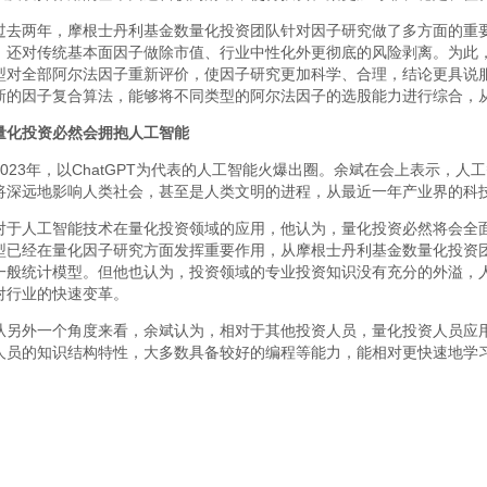
过去两年，摩根士丹利基金数量化投资团队针对因子研究做了多方面的重要改
；还对传统基本面因子做除市值、行业中性化外更彻底的风险剥离。为此
型对全部阿尔法因子重新评价，使因子研究更加科学、合理，结论更具说
新的因子复合算法，能够将不同类型的阿尔法因子的选股能力进行综合，
量化投资必然会拥抱人工智能
2023年，以ChatGPT为代表的人工智能火爆出圈。余斌在会上表示，
将深远地影响人类社会，甚至是人类文明的进程，从最近一年产业界的科
对于人工智能技术在量化投资领域的应用，他认为，量化投资必然将会全
型已经在量化因子研究方面发挥重要作用，从摩根士丹利基金数量化投资
一般统计模型。但他也认为，投资领域的专业投资知识没有充分的外溢，
对行业的快速变革。
从另外一个角度来看，余斌认为，相对于其他投资人员，量化投资人员应
人员的知识结构特性，大多数具备较好的编程等能力，能相对更快速地学