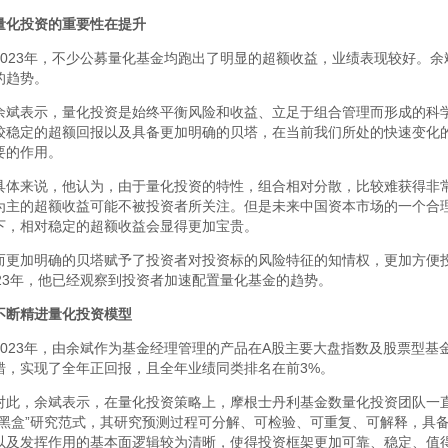
量化投资的重要性在提升
2023年，不少公募量化基金均跑出了明显的超额收益，业绩表现较好。
的趋势。
余斌表示，量化投资是始终平衡风险和收益、立足于组合管理而形成的科
较稳定的超额回报以及具备更加明确的贝塔，在当前我们所处的快速变化
要的作用。
具体来说，他认为，由于量化投资的特性，组合相对分散，比较难获得非
为主的超额收益可能不被投资者所关注。但是未来中国资本市场的一个合
下，相对稳定的超额收益会显得更加宝贵。
而更加明确的贝塔赋予了投资者对投资标的风险特征的知情权，更加方便
023年，他已经观察到投资者加速配置量化基金的趋势。
不断精进量化投资模型
2023年，由余斌作为基金经理管理的产品在A股主要大盘指数及股票型
错，实现了全年正回报，且全年业绩同类排名在前3%。
对此，余斌表示，在量化投资策略上，摩根士丹利基金数量化投资团队一直
“黑盒”研究范式，其研究预测过程可分解、可检验、可重复、可解释，具
以及发挥作用的基本面逻辑较为清晰，使得投资框架更加可靠、稳定、值