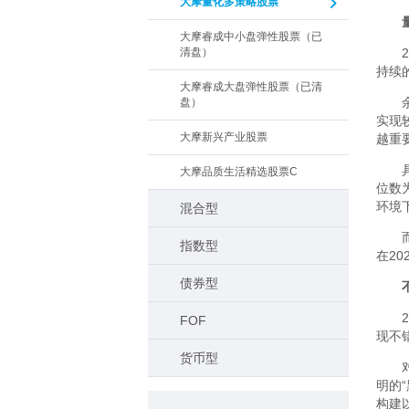
大摩量化多策略股票
大摩睿成中小盘弹性股票（已
清盘）
持续
大摩睿成大盘弹性股票（已清
盘）
实现
大摩新兴产业股票
越重
大摩品质生活精选股票C
位数
环境
混合型
指数型
在2
债券型
FOF
现不
货币型
明的
构建