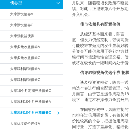
债券型
月以来，随着稳增长政策不断发
续。对此，正迎来第六个开放期
大摩添悦债券A
介入机会。
债市依然具有配置价值
大摩添悦债券C
从经济基本面来看，陈言一
大摩强收益债券
底，但发力仍然克制，强调高质
可能较难在短期内发生显著好转
大摩多元收益债券A
分资金可能仍然用于弥补地方财
银行间市场流动性合理充裕。债
大摩多元收益债券C
或将在较长的一段时间内处于偏
大摩双利增强债券A
信评独特视角优选个券 把
大摩双利增强债券C
谈及投资资框架，陈言一透
精选个券进行组合配置管理。“
大摩18个月定期开放债券C
月而言，由于它是运作周期为
18
境下，通过杠杆操作力争提升产
大摩添利18个月开放债券A
在固收投资中，风险控制的
大摩添利18个月开放债券C
也担任过信用研究员，有较长时
价比较高的个券，把握信用周期
大摩优质信价纯债A
同行业，打造了差异化、精细化