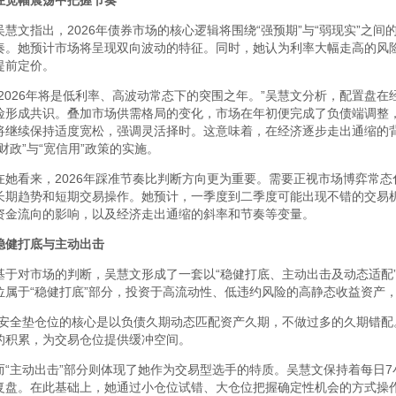
在宽幅震荡中把握节奏
吴慧文指出，2026年债券市场的核心逻辑将围绕“强预期”与“弱现实”之间
奏。她预计市场将呈现双向波动的特征。同时，她认为利率大幅走高的风险有
提前定价。
“2026年将是低利率、高波动常态下的突围之年。”吴慧文分析，配置盘在
险形成共识。叠加市场供需格局的变化，市场在年初便完成了负债端调整，
将继续保持适度宽松，强调灵活择时。这意味着，在经济逐步走出通缩的
财政”与“宽信用”政策的实施。
在她看来，2026年踩准节奏比判断方向更为重要。需要正视市场博弈常
长期趋势和短期交易操作。她预计，一季度到二季度可能出现不错的交易
资金流向的影响，以及经济走出通缩的斜率和节奏等变量。
稳健打底与主动出击
基于对市场的判断，吴慧文形成了一套以“稳健打底、主动出击及动态适配
位属于“稳健打底”部分，投资于高流动性、低违约风险的高静态收益资产
“安全垫仓位的核心是以负债久期动态匹配资产久期，不做过多的久期错配
的积累，为交易仓位提供缓冲空间。
而“主动出击”部分则体现了她作为交易型选手的特质。吴慧文保持着每日
复盘。在此基础上，她通过小仓位试错、大仓位把握确定性机会的方式操