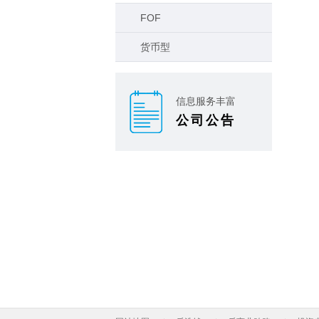
FOF
货币型
信息服务丰富
公司公告