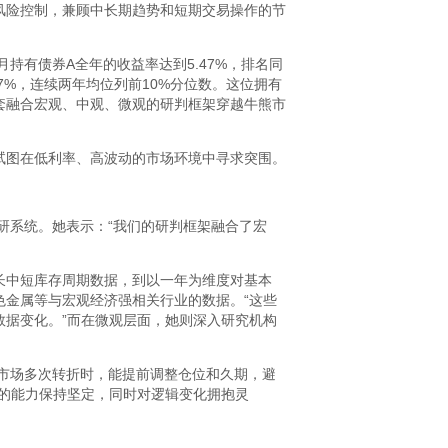
风险控制，兼顾中长期趋势和短期交易操作的节
月持有债券A全年的收益率达到5.47%，排名同
前7%，连续两年均位列前10%分位数。这位拥有
套融合宏观、中观、微观的研判框架穿越牛熊市
，试图在低利率、高波动的市场环境中寻求突围。
投研系统。她表示：“我们的研判框架融合了宏
长中短库存周期数据，到以一年为维度对基本
色金属等与宏观经济强相关行业的数据。“这些
数据变化。”而在微观层面，她则深入研究机构
对市场多次转折时，能提前调整仓位和久期，避
性的能力保持坚定，同时对逻辑变化拥抱灵