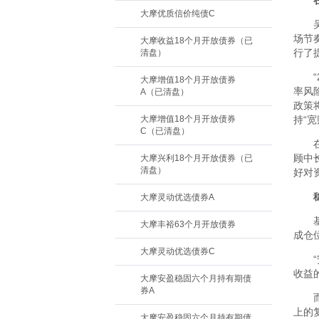
大摩优质信价纯债C
场节
大摩收益18个月开放债券（已
行了
清盘）
大摩增值18个月开放债券
率风
A（已清盘）
政策
大摩增值18个月开放债券
持“宽
C（已清盘）
顾中
大摩兴利18个月开放债券（已
清盘）
好对
大摩灵动优选债券A
大摩丰裕63个月开放债券
成仓
大摩灵动优选债券C
收益
大摩安盈稳固六个月持有期债
券A
上的
大摩安盈稳固六个月持有期债