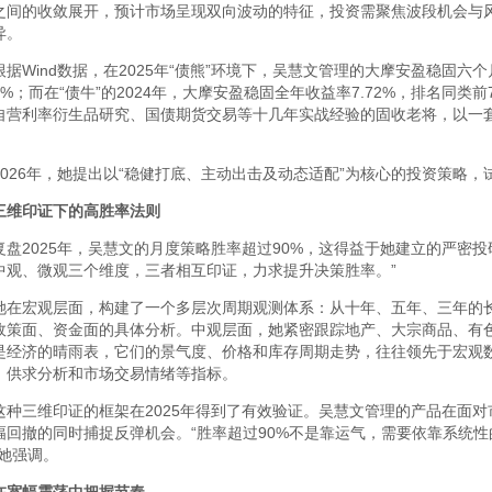
之间的收敛展开，预计市场呈现双向波动的特征，投资需聚焦波段机会与
异。
根据Wind数据，在2025年“债熊”环境下，吴慧文管理的大摩安盈稳固六个
8%；而在“债牛”的2024年，大摩安盈稳固全年收益率7.72%，排名同类
自营利率衍生品研究、国债期货交易等十几年实战经验的固收老将，以一
2026年，她提出以“稳健打底、主动出击及动态适配”为核心的投资策略
三维印证下的高胜率法则
复盘2025年，吴慧文的月度策略胜率超过90%，这得益于她建立的严密
中观、微观三个维度，三者相互印证，力求提升决策胜率。”
她在宏观层面，构建了一个多层次周期观测体系：从十年、五年、三年的
政策面、资金面的具体分析。中观层面，她紧密跟踪地产、大宗商品、有
是经济的晴雨表，它们的景气度、价格和库存周期走势，往往领先于宏观
、供求分析和市场交易情绪等指标。
这种三维印证的框架在2025年得到了有效验证。吴慧文管理的产品在面
幅回撤的同时捕捉反弹机会。“胜率超过90%不是靠运气，需要依靠系统
”她强调。