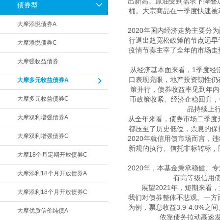
出新高。原油受到需求下降叠加
债券型
桶。大宗商品在一季度快速被
大摩添悦债券A
2020年国内经济走势主要
行退出超宽松政策的节点远早
大摩添悦债券C
疫情节奏主宰了全年的市场走
大摩强收益债券
从经济基本面来看，1季度经
口表现亮眼，地产投资韧性仍
大摩多元收益债券A
策并行，债券收益率见到年内
大摩多元收益债券C
币政策收紧、经济企稳回升，使
品持续上行
大摩双利增强债券A
从全年来看，债券市场二季度
都压至了历史低位，票息的保
大摩双利增强债券C
2020年就信用债市场而言
新规的执行、信托非标转标，
大摩18个月定期开放债券C
2020年，本基金秉承稳健
大摩添利18个月开放债券A
有高等级信用
展望2021年，短期来
大摩添利18个月开放债券C
我们对债券整体不悲观。一方
为例，票息收益3.9-4.0
大摩优质信价纯债A
依靠债务拉动高速