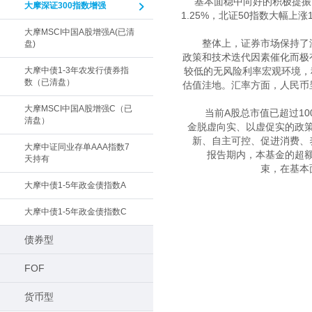
基本面稳中向好的积极提振
大摩深证300指数增强
1.25%，北证50指数大幅上
大摩MSCI中国A股增强A(已清
　　整体上，证券市场保持了
盘)
政策和技术迭代因素催化而极
大摩中债1-3年农发行债券指
较低的无风险利率宏观环境，
数（已清盘）
估值洼地。汇率方面，人民币
大摩MSCI中国A股增强C（已
　　当前A股总市值已超过1
清盘）
金脱虚向实、以虚促实的政
新、自主可控、促进消费、
大摩中证同业存单AAA指数7
　　报告期内，本基金的超
天持有
束，在基本
大摩中债1-5年政金债指数A
大摩中债1-5年政金债指数C
债券型
FOF
货币型