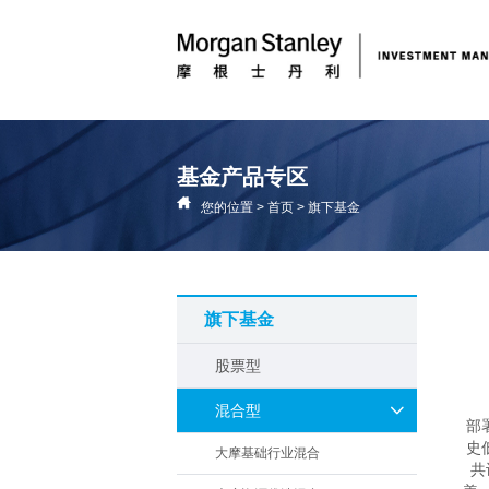
基金产品专区
您的位置
>
首页
>
旗下基金
旗下基金
股票型
混合型
部
史
大摩基础行业混合
共