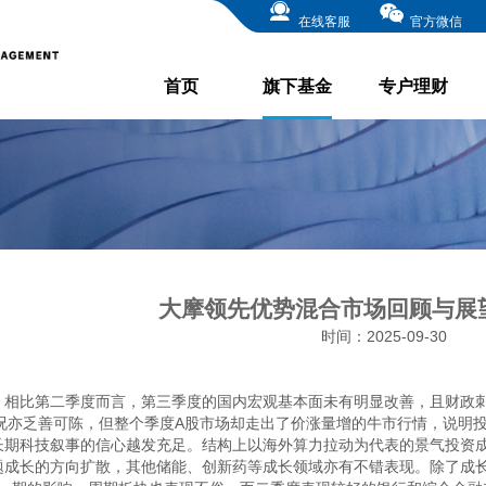
在线客服
官方微信
首页
旗下基金
专户理财
大摩领先优势混合市场回顾与展望 2
时间：2025-09-30
相比第二季度而言，第三季度的国内宏观基本面未有明显改善，且财政
况亦乏善可陈，但整个季度A股市场却走出了价涨量增的牛市行情，说明
长期科技叙事的信心越发充足。结构上以海外算力拉动为代表的景气投资
题成长的方向扩散，其他储能、创新药等成长领域亦有不错表现。除了成