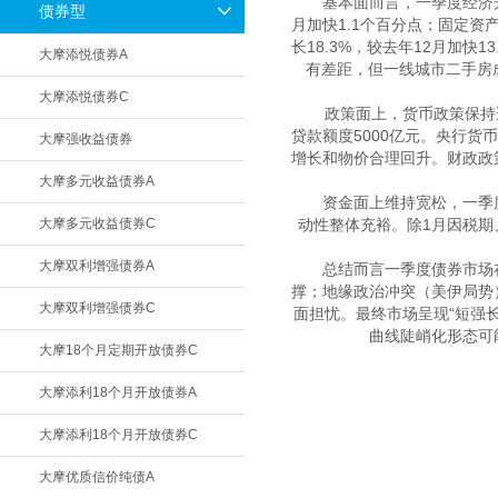
　　基本面而言，一季度经济开
债券型
月加快1.1个百分点；固定资
长18.3%，较去年12月加
大摩添悦债券A
有差距，但一线城市二手房成
大摩添悦债券C
　　政策面上，货币政策保持
贷款额度5000亿元。央行货
大摩强收益债券
增长和物价合理回升。财政政策
大摩多元收益债券A
　　资金面上维持宽松，一季度
大摩多元收益债券C
动性整体充裕。除1月因税期
大摩双利增强债券A
　　总结而言一季度债券市场
撑；地缘政治冲突（美伊局势
大摩双利增强债券C
面担忧。最终市场呈现“短强
曲线陡峭化形态可
大摩18个月定期开放债券C
大摩添利18个月开放债券A
大摩添利18个月开放债券C
大摩优质信价纯债A