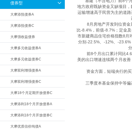
　　基建（不含电力）前8个月
债券型
地方政府既缺资金又缺项目，
运输增速高于民营为主的道路
大摩添悦债券A
　　8月房地产开发到位资金累计
大摩添悦债券C
比-8.4%，前值-8.7%；定金
市新建商品住宅价格指数8月环
大摩强收益债券
分别-22.5%、-12%、-23
分
大摩多元收益债券A
　　前8个月出口累计同比4
大摩多元收益债券C
美的出口增速连续两个月改善
大摩双利增强债券A
　　资金方面，短端央行的买
大摩双利增强债券C
　　三季度本基金保持中等偏
大摩18个月定期开放债券C
大摩添利18个月开放债券A
大摩添利18个月开放债券C
大摩优质信价纯债A