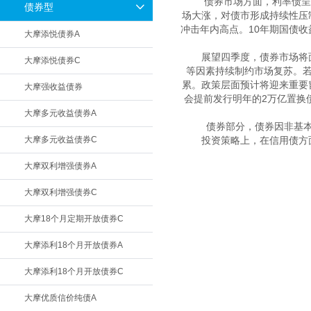
　　债券市场方面，利率债呈
债券型
场大涨，对债市形成持续性压
冲击年内高点。10年期国债收益率
大摩添悦债券A
　　展望四季度，债券市场将
大摩添悦债券C
等因素持续制约市场复苏。若
累。政策层面预计将迎来重要
大摩强收益债券
会提前发行明年的2万亿置换
大摩多元收益债券A
　　债券部分，债券因非基本
大摩多元收益债券C
　　投资策略上，在信用债方
大摩双利增强债券A
大摩双利增强债券C
大摩18个月定期开放债券C
大摩添利18个月开放债券A
大摩添利18个月开放债券C
大摩优质信价纯债A