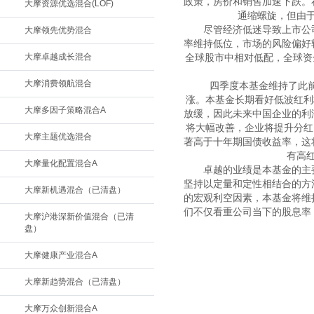
政策，房价和销售加速下跌。
大摩资源优选混合(LOF)
通缩螺旋，但由
　　尽管经济低迷导致上市公
大摩领先优势混合
率维持低位，市场的风险偏好
大摩卓越成长混合
全球股市中相对低配，全球资
大摩消费领航混合
　　四季度本基金维持了此
涨。本基金长期看好低波红利
大摩多因子策略混合A
放缓，因此未来中国企业的利
将大幅改善，企业将提升分红
大摩主题优选混合
著高于十年期国债收益率，这
有高
大摩量化配置混合A
　　卓越的业绩是本基金的主
坚持以定量和定性相结合的方
大摩新机遇混合（已清盘）
的宏观利空因素，本基金将维
们不仅看重公司当下的股息率
大摩沪港深新价值混合（已清
盘）
大摩健康产业混合A
大摩新趋势混合（已清盘）
大摩万众创新混合A