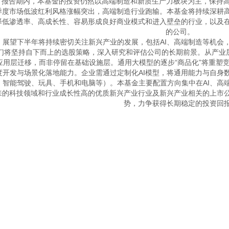
　报告期内，本基金的投资仍然以高端制造和新质生产力板块为主，保持高仓
季度市场低波红利风格涨幅突出，高端制造行业跑输。本基金将持续深耕
择低渗透率、高成长性、容易形成良好商业模式和进入壁垒的行业，以及
的公司。 

　展望下半年将持续密切关注新兴产业的发展，包括AI、高端制造等机会
们将坚持自下而上的选股策略，深入研究和评估公司的长期前景。从产业层面
应用层迁移，而非停留在基础设施层。通用大模型的逐步“商品化”将重塑
度开发与场景化落地能力。企业需通过定制化AI模型，将通用能力与自身
、智能驾驶、玩具、手机和电脑等）。本基金主要配置方向集中在AI、高
来的科技领域和行业成长性高的优质新兴产业行业及新兴产业相关的上市
势，力争获得长期稳定的投资回