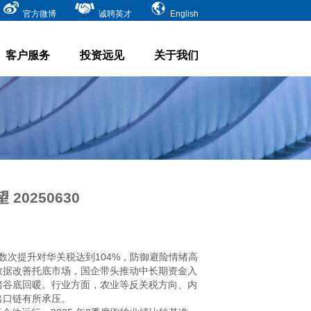
官方微博
诚聘英才
English
客户服务
投资远见
关于我们
0250630
数次提升对华关税达到104%，防御避险情绪高
数据改善托底市场，国企带头推动中长期资金入
绪谷底回暖。行业方面，农业等反关税方向、内
口链有所承压。
