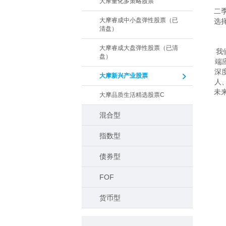
　
大摩量化多策略股票
二
大摩睿成中小盘弹性股票（已
选
清盘）
　
大摩睿成大盘弹性股票（已清
我
盘）
端
深
大摩新兴产业股票
人
未
大摩品质生活精选股票C
混合型
指数型
债券型
FOF
货币型