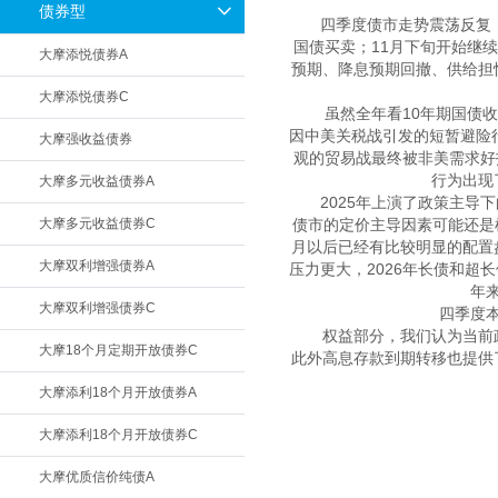
债券型
　　四季度债市走势震荡反复
国债买卖；11月下旬开始继
大摩添悦债券A
预期、降息预期回撤、供给担
大摩添悦债券C
　　虽然全年看10年期国债收
因中美关税战引发的短暂避险行
大摩强收益债券
观的贸易战最终被非美需求好
行为出现
大摩多元收益债券A
　　2025年上演了政策主导
大摩多元收益债券C
债市的定价主导因素可能还是
月以后已经有比较明显的配置
大摩双利增强债券A
压力更大，2026年长债和
年
大摩双利增强债券C
　　四季度
　　权益部分，我们认为当前
大摩18个月定期开放债券C
此外高息存款到期转移也提供
大摩添利18个月开放债券A
大摩添利18个月开放债券C
大摩优质信价纯债A