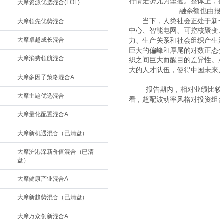
行情走势尤为坚挺。整体上，
大摩资源优选混合(LOF)
融余额也由报
　　当下，人类社会正处于新
大摩领先优势混合
中心、智能电网、可控核聚变
大摩卓越成长混合
力、生产关系和社会组织产生
巨大的偏峰和厚尾的对数正态
大摩消费领航混合
织之间巨大而醒目的差异性。
大的人才队伍，使得中国未来
大摩多因子策略混合A
　　报告期内，相对业绩比
大摩主题优选混合
看，超配波动率风格对投资组
大摩量化配置混合A
大摩新机遇混合（已清盘）
大摩沪港深新价值混合（已清
盘）
大摩健康产业混合A
大摩新趋势混合（已清盘）
大摩万众创新混合A