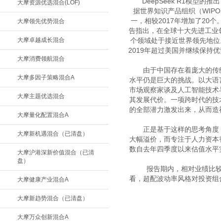
　　DeepSeek R1模
大摩资源优选混合(LOF)
据世界知识产品组织（WIP
一，相较2017年增加了20
大摩领先优势混合
告指出，在全球十大先进工业
大摩卓越成长混合
个领域处于接近世界领先地位
2019年超过美国并继续保
大摩消费领航混合
　　由于中国存在着庞大的传
大摩多因子策略混合A
水平仍是巨大的挑战。以大语
市场观察家谈及人工智能技术
大摩主题优选混合
其发展代价。一项跨时代的技
的全部潜力激发出来，从而造
大摩量化配置混合A
　　正是基于这样的思考角度
大摩新机遇混合（已清盘）
大幅溢价，而专注于人力资本
数自去年四季度以来估值水平
大摩沪港深新价值混合（已清
盘）
　　报告期内，相对业绩比
看，超配波动率风格对投资组
大摩健康产业混合A
大摩新趋势混合（已清盘）
大摩万众创新混合A