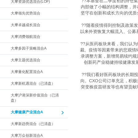
??本基金在二季度初的持仓
大摩资源优选混合(LOF)
内部做了小幅的结构调整，并
坚守在创新和成长方向的优质
大摩领先优势混合
大摩卓越成长混合
??随着疫情得到控制及政策
以来外资恢复大幅流入、公募
大摩消费领航混合
??从医药板块来看，我们认
大摩多因子策略混合A
裁、疫情等因素带来的悲观情
录调整方案，新增简易续约规
大摩主题优选混合
创新药产业稳健持续健康发
大摩量化配置混合A
??我们看好医药板块的长期
向。CXO公司订单充足，积
大摩新机遇混合（已清盘）
突变株疫苗研发等也有望贡献
大摩沪港深新价值混合（已清
盘）
大摩健康产业混合A
大摩新趋势混合（已清盘）
大摩万众创新混合A