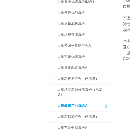
?
大摩资源优选混合(LOF)
度
大摩领先优势混合
?
大摩卓越成长混合
冲
动
大摩消费领航混合
?
大摩多因子策略混合A
及
大摩主题优选混合
C
大摩量化配置混合A
大摩新机遇混合（已清盘）
大摩沪港深新价值混合（已清
盘）
大摩健康产业混合A
大摩新趋势混合（已清盘）
大摩万众创新混合A