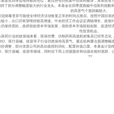
?本基金在四季度维持较高仓位，重点持仓仍然集中在医药板块，具体投资
增持了部分调整幅度较大的行业龙头。本基金在四季度跑输中信医药指数和
的高景气个股跌幅较大。

?新冠病毒变异可能使全球经济活动恢复正常的时间点推后。按照中国目前
击较小，出口仍有望维持较高增速。中央经济工作会议定调稳增长、政策
性仍保持宽松，政府鼓励资本市场发展，借助资本市场鼓励创新、促进经
性投资机会。

?从医药行业的政策端来看，医保控费、仿制药和高值耗材集采已经常态化
CXO、医疗器械、疫苗等子行业仍然保持高景气。最近机构重仓股调整幅
股价调整，部分优质公司的高估值得到消化，配置价值凸显。本基金计划
XO、医疗器械、疫苗等领域，同时自下而上挖掘股价和估值在相对底部、
??