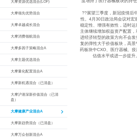
度增持了医疗器械板块的持仓
大摩资源优选混合(LOF)
??展望三季度，新冠疫情后
大摩领先优势混合
性。4月30日政治局会议对
大摩卓越成长混合
稳定性、增强有效性，适时运
主体继续增加权益资产配置，
大摩消费领航混合
进经济转型的政策方向不会发
复的弹性大于价值板块，高景
大摩多因子策略混合A
药板块中CXO、医疗器械、
估值水平或进一步提升
大摩主题优选混合
大摩量化配置混合A
大摩新机遇混合（已清盘）
大摩沪港深新价值混合（已清
盘）
大摩健康产业混合A
大摩新趋势混合（已清盘）
大摩万众创新混合A