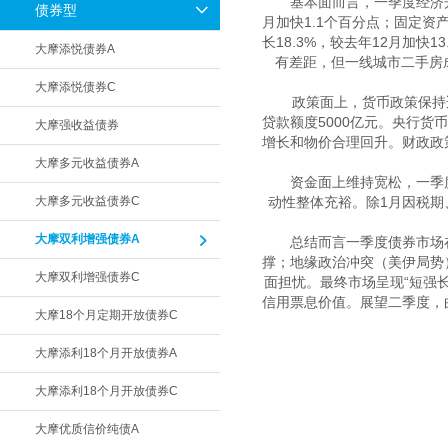
　　基本面而言，一季度经济开
债券型
月加快1.1个百分点；固定资
长18.3%，较去年12月加
大摩添悦债券A
有差距，但一线城市二手房成
大摩添悦债券C
　　政策面上，货币政策保持
贷款额度5000亿元。央行货
大摩强收益债券
增长和物价合理回升。财政政策
大摩多元收益债券A
　　资金面上维持宽松，一季度
大摩多元收益债券C
动性整体充裕。除1月因税期
大摩双利增强债券A
　　总结而言一季度债券市场
撑；地缘政治冲突（美伊局势
大摩双利增强债券C
面担忧。最终市场呈现“短强
信用票息价值。展望二季度，
大摩18个月定期开放债券C
大摩添利18个月开放债券A
大摩添利18个月开放债券C
大摩优质信价纯债A