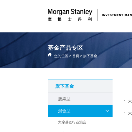
基金产品专区
您的位置
>
首页
>
旗下基金
旗下基金
股票型
大
混合型
大
大摩基础行业混合