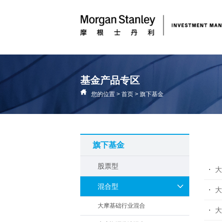
基金产品专区
您的位置
>
首页
>
旗下基金
旗下基金
股票型
大
混合型
大
大摩基础行业混合
大