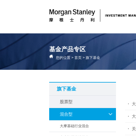
基金产品专区
您的位置
>
首页
>
旗下基金
旗下基金
股票型
大
混合型
大
大摩基础行业混合
关