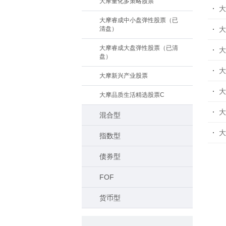
大摩量化多策略股票
大
大摩睿成中小盘弹性股票（已
清盘）
大
大摩睿成大盘弹性股票（已清
大
盘）
大
大摩新兴产业股票
大
大摩品质生活精选股票C
大
混合型
大
指数型
债券型
FOF
货币型