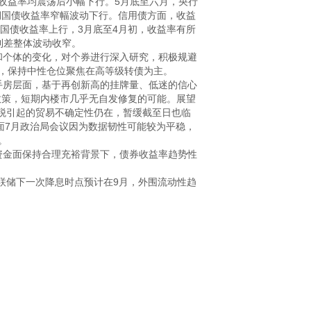
收益率均震荡后小幅下行。5月底至六月，央行
期国债收益率窄幅波动下行。信用债方面，收益
国债收益率上行，3月底至4月初，收益率有所
差整体波动收窄。

和个体的变化，对个券进行深入研究，积极规避
，保持中性仓位聚焦在高等级转债为主。

手房层面，基于再创新高的挂牌量、低迷的信心
政策，短期内楼市几乎无自发修复的可能。展望
关税引起的贸易不确定性仍在，暂缓截至日也临
面7月政治局会议因为数据韧性可能较为平稳，


资金面保持合理充裕背景下，债券收益率趋势性
。美联储下一次降息时点预计在9月，外围流动性趋