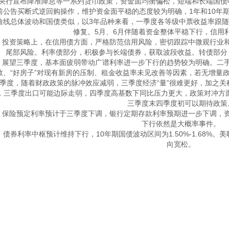
月央行宣布降准降息等一系列货币政策，资金面均衡偏松，短端和长端国债
前公告买断式逆回购操作，维护资金面平稳的态度较为明确，1年和10年
曲线总体波动和国债类似，以3年品种来看，一季度各等级中票收益率跟随
修复。5月、6月伴随着资金整体平稳下行，信用利
　投资策略上，在信用债方面，严格防范信用风险，密切跟踪中微观行业
尾部风险。利率债部分，积极参与长端债券，获取波段收益。转债部分
　展望三季度，基本面疲弱带动广谱利率进一步下行的趋势较为明确。二
数、“好房子”对现有新房的压制、租金收益率未见改善等因素，若无增量
季度，随着财政政策的脉冲效应减弱，三季度经济“量”很难更好，加之
，三季度出口可能边际走弱，四季度高基数下同比压力更大，政策对冲方
三季度末四季度初可以期待政策。
　保险预定利率预计于三季度下调，银行定期存款利率预期进一步下调，
下行依然是大概率事件。

　债券利率中枢预计维持下行，10年期国债波动区间为1.50%-1.68%
向宽松。