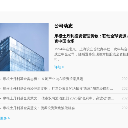
公司动态
摩根士丹利投资管理黄敏：联动全球资源 
资中国市场
1994年在北京、上海设立首批办事处，次年与
成立中金公司，随后逐步实现绝对控股或全资控
司、
详细
>
摩根士丹利基金雷志勇： 立足产业 与AI投资浪潮共进
202
摩根士丹利基金总经理周文秱： 打造公募界的纳帕谷“酒庄” 酿造经得起时间检验的“佳酿”
202
摩根士丹利基金吴慧文： 债市双向波动加剧 2026是“低利率、高波动”突围之年
202
摩根士丹利基金吴慧文：债券投资聚焦波段机会
202
更多
>