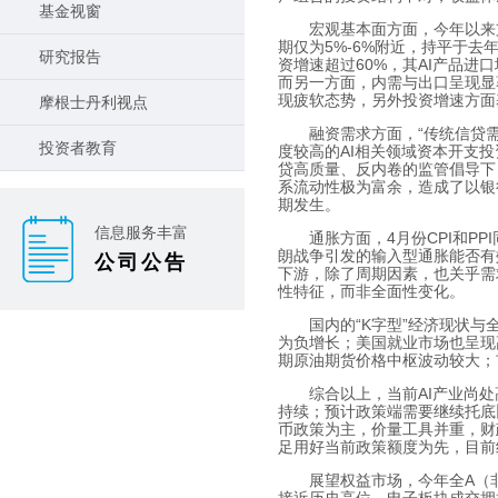
基金视窗
宏观基本面方面，今年以来
期仅为
5%-6%
附近，持平于去
研究报告
资增速超过
60%
，其
AI
产品进口
而另一方面，内需与出口呈现显著
现疲软态势，另外投资增速方面
摩根士丹利视点
融资需求方面，“传统信贷需
投资者教育
度较高的
AI
相关领域资本开支投
贷高质量、反内卷的监管倡导下
系流动性极为富余，造成了以银
期发生。
信息服务丰富
通胀方面，
4
月份
CPI
和
PPI
朗战争引发的输入型通胀能否有
公司公告
下游，除了周期因素，也关乎需
性特征，而非全面性变化。
国内的“
K
字型”经济现状与
为负增长；美国就业市场也呈现
期原油期货价格中枢波动较大；
综合以上，当前
AI
产业尚处
持续；预计政策端需要继续托底
币政策为主，价量工具并重，财
足用好当前政策额度为先，目前
展望权益市场，今年全
A
（