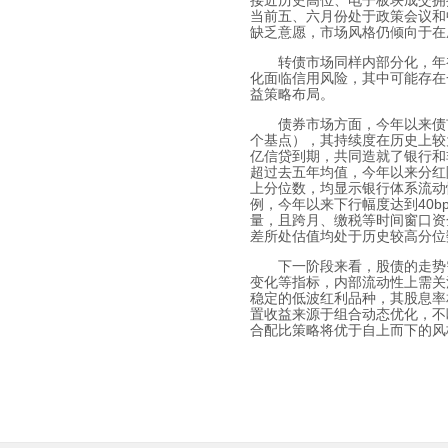
接近历史高位、电子板块成交拥
当前五、六月份处于政策会议和
缺乏意愿，市场风格仍倾向于在
转债市场同样内部分化，年
化面临信用风险，其中可能存在
益策略布局。
债券市场方面，今年以来债
个基点），其持续度在历史上较
亿信贷到期，共同造就了银行和
超过去五年均值，今年以来分红
上分位数，均显示银行体系流动
例，今年以来下行幅度达到
40b
量，且跨月、缴税等时间窗口资
差所处估值均处于历史较高分位
下一阶段来看，股债的走势
变化等指标，内部流动性上需关
稳定的低波红利品种，其股息率
置收益来源于组合动态优化，不
合配比策略将优于自上而下的风