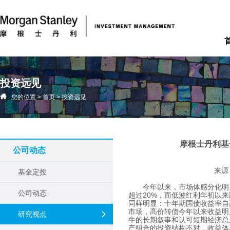
投资远见
您的位置
>
首页
>
投资远见
摩根士丹利基
公司动态
来源
基金定投
今年以来，市场体感分化明
公司动态
超过
20%
，而低波红利年初以来
同样明显：十年期国债收益率自
市场，高价转债今年以来收益明
研究视点
牛的长期叙事和认可短期经济总
产组合的投资结构不对，收益体