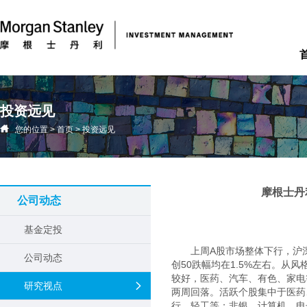
投资远见
您的位置
>
首页
>
投资远见
摩根士丹
公司动态
基金定投
上周A股市场整体下行，沪深
公司动态
创50跌幅均在1.5%左右。
较好，医药、汽车、有色、家电
研究视点
两周回落。活跃个股集中于医药
行、轻工等；非银、计算机、电