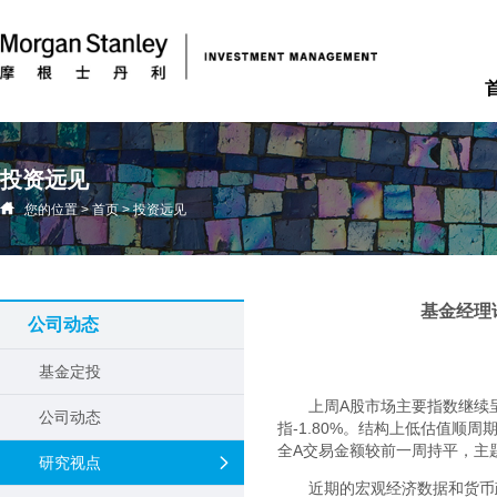
投资远见
您的位置
>
首页
>
投资远见
基金经理
公司动态
基金定投
上周A股市场主要指数继续呈
公司动态
指-1.80%。结构上低估值顺
全A交易金额较前一周持平，主
研究视点
近期的宏观经济数据和货币