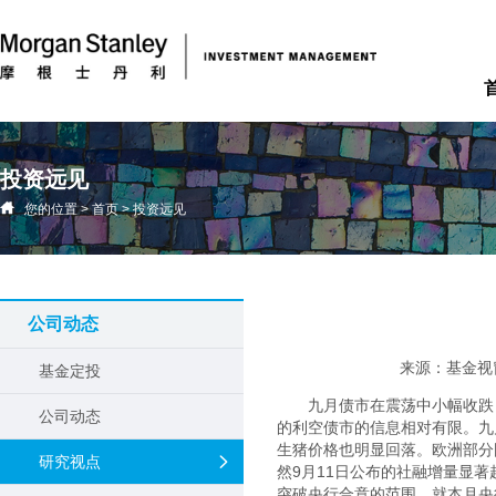
投资远见
您的位置
>
首页
>
投资远见
公司动态
来源：基金视
基金定投
九月债市在震荡中小幅收跌
公司动态
的利空债市的信息相对有限。九
生猪价格也明显回落。欧洲部分
研究视点
然9月11日公布的社融增量显
突破央行合意的范围。就本月央